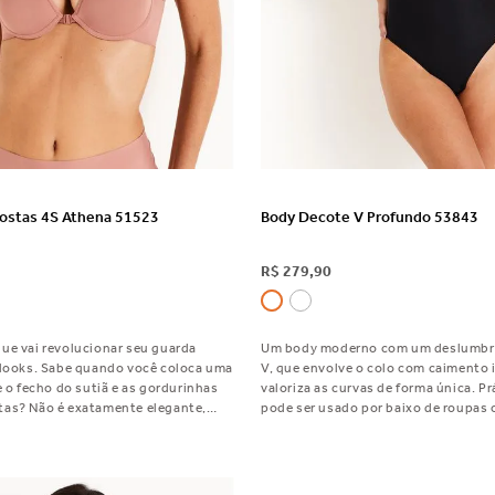
VER DETALHES
VER DETALHES
Costas 4S Athena 51523
Body Decote V Profundo 53843
R$
279
,
90
ue vai revolucionar seu guarda
Um body moderno com um deslumbr
 looks. Sabe quando você coloca uma
V, que envolve o colo com caimento 
e o fecho do sutiã e as gordurinhas
valoriza as curvas de forma única. Prá
as? Não é exatamente elegante,
pode ser usado por baixo de roupas
se do Up-lift Costas 4S, que vai
destaque principal, conforme o seu e
ueta super elegante e totalmente sem
para arrasar em qualquer ocasião!
 ser um conforto único!