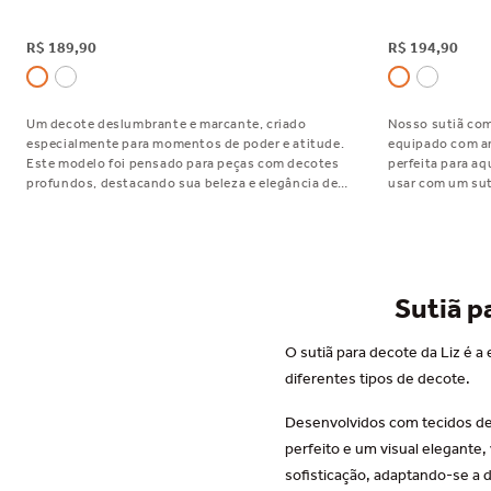
R$
189
,
90
R$
194
,
90
Um decote deslumbrante e marcante, criado
Nosso sutiã com
especialmente para momentos de poder e atitude.
equipado com aro
Este modelo foi pensado para peças com decotes
perfeita para a
profundos, destacando sua beleza e elegância de
usar com um sut
forma única. Muito especial!
soluções garant
diferentes forma
look, sem compr
Sutiã p
O sutiã para decote da Liz é 
diferentes tipos de decote.
Desenvolvidos com tecidos de
perfeito e um visual elegante,
sofisticação, adaptando-se a d