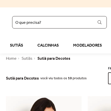
O que precisa?
regata
1
º
sutiã liz
2
º
SUTIÃS
CALCINHAS
MODELADORES
calcinha
3
º
Sutiãs
Sutiã para Decotes
sutop
4
º
sutiã
5
º
reducer
6
º
Sutiã para Decotes
você viu todos os
10
produtos
calcinha algodão
7
º
top
8
º
tomara caia
9
º