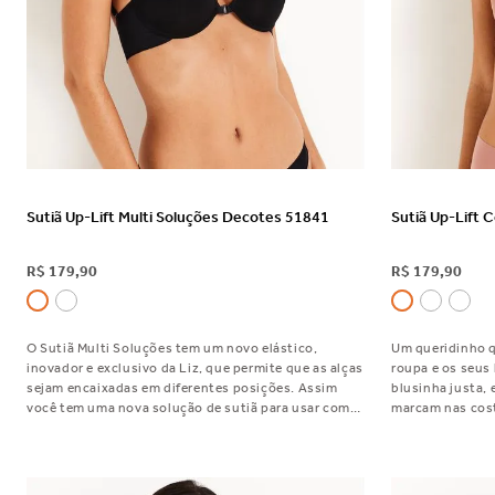
VER DETALHES
Sutiã Up-Lift Multi Soluções Decotes 51841
Sutiã Up-Lift 
R$
179
,
90
R$
179
,
90
O Sutiã Multi Soluções tem um novo elástico,
Um queridinho q
inovador e exclusivo da Liz, que permite que as alças
roupa e os seus
sejam encaixadas em diferentes posições. Assim
blusinha justa, 
você tem uma nova solução de sutiã para usar com
marcam nas cost
aquele vestido decotado que é um dilema na sua
certo? Então abu
vida! Nunca foi tão fácil encontrar seu decote
deixar sua silh
perfeito.
marcas. Além de