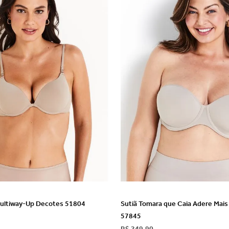
VER DETALHES
VER DETALHES
Multiway-Up Decotes 51804
Sutiã Tomara que Caia Adere Mai
57845
R$
249
,
90