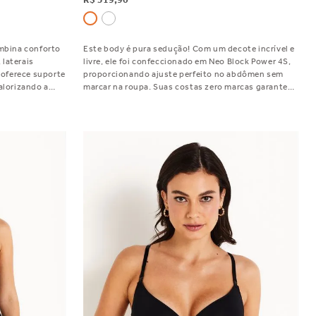
ombina conforto
Este body é pura sedução! Com um decote incrível e
laterais
livre, ele foi confeccionado em Neo Block Power 4S,
, oferece suporte
proporcionando ajuste perfeito no abdômen sem
alorizando a
marcar na roupa. Suas costas zero marcas garantem
 decotes
ainda mais conforto e discrição. O grande plus da
andes e
peça são as alças versáteis removíveis e reguláveis,
para você usar se preferir. Um verdadeiro arraso!