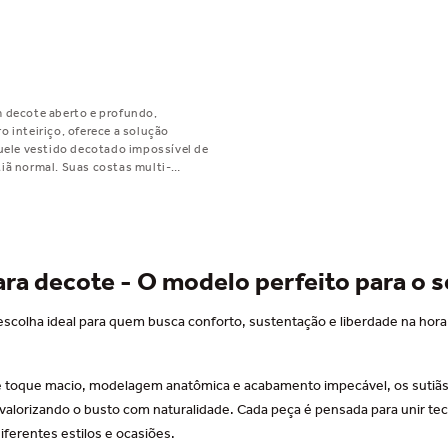
 decote aberto e profundo,
 inteiriço, oferece a solução
quele vestido decotado impossível de
iã normal. Suas costas multi-
em versatilidade, permitindo
s de uso para se adaptar a qualquer
ometer o conforto ou o estilo.
ara decote - O modelo perfeito para o s
a escolha ideal para quem busca conforto, sustentação e liberdade na ho
 toque macio, modelagem anatômica e acabamento impecável, os sutiã
 valorizando o busto com naturalidade. Cada peça é pensada para unir tec
iferentes estilos e ocasiões.