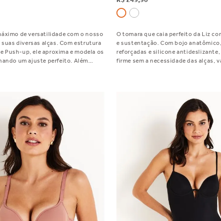
áximo de versatilidade com o nosso
O tomara que caia perfeito da Liz c
 suas diversas alças. Com estrutura
e sustentação. Com bojo anatômico, 
 de Push-up, ele aproxima e modela os
reforçadas e silicone antideslizante
nando um ajuste perfeito. Além
firme sem a necessidade das alças, v
com uma caixinha com várias opções
silhueta e garantindo segurança em
sutiã aos decotes dos
ousados. Veste perfeito até seios gr
pesados. Experimente!