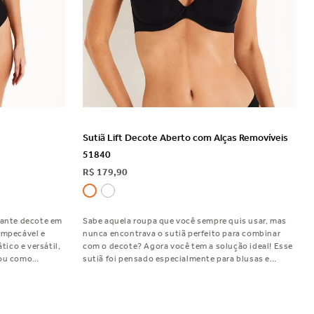
VER DETALHES
Sutiã Lift Decote Aberto com Alças Removíveis
51840
R$
179
,
90
ante decote em
Sabe aquela roupa que você sempre quis usar, mas
impecável e
nunca encontrava o sutiã perfeito para combinar
tico e versátil,
com o decote? Agora você tem a solução ideal! Esse
 ou como
sutiã foi pensado especialmente para blusas e
stilo. Perfeito
vestidos que deixam o colo mais livre e aberto,
proporcionando sustentação e valorizando o
formato dos seios, sem aparecer sob a roupa.