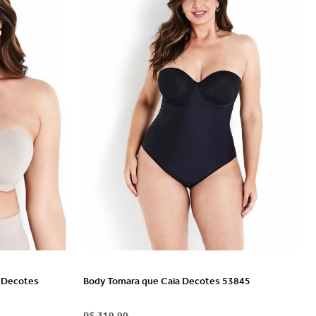
VER DETALHES
s Decotes
Body Tomara que Caia Decotes 53845
R$
319
,
90