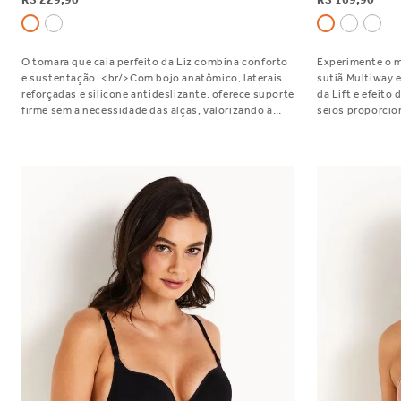
O tomara que caia perfeito da Liz combina conforto
Experimente o m
e sustentação. <br/>Com bojo anatômico, laterais
sutiã Multiway e
reforçadas e silicone antideslizante, oferece suporte
da Lift e efeito
firme sem a necessidade das alças, valorizando a
seios proporcio
silhueta e garantindo segurança em decotes
disso, ele vem 
ousados. Veste perfeito até seios grandes e
de alças, para você adaptar o 
pesados. Experimente!
seus looks.