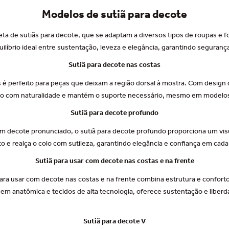
Modelos de sutiã para decote
eta de sutiãs para decote, que se adaptam a diversos tipos de roupas e 
líbrio ideal entre sustentação, leveza e elegância, garantindo seguranç
Sutiã para decote nas costas
s é perfeito para peças que deixam a região dorsal à mostra. Com design 
orpo com naturalidade e mantém o suporte necessário, mesmo em modelos 
Sutiã para decote profundo
com decote pronunciado, o sutiã para decote profundo proporciona um vi
o e realça o colo com sutileza, garantindo elegância e confiança em ca
Sutiã para usar com decote nas costas e na frente
ã para usar com decote nas costas e na frente combina estrutura e confort
m anatômica e tecidos de alta tecnologia, oferece sustentação e liberd
Sutiã para decote V