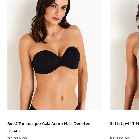
bermuda
10
º
VER DETALHES
Sutiã Tomara que Caia Adere Mais Decotes
Sutiã Up-Lift 
51845
R$
229
,
90
R$
169
,
90