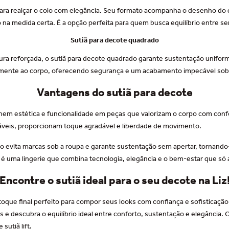
 para realçar o colo com elegância. Seu formato acompanha o desenho do 
na medida certa. É a opção perfeita para quem busca equilíbrio entre se
Sutiã para decote quadrado
a reforçada, o sutiã para decote quadrado garante sustentação uniforme
mente ao corpo, oferecendo segurança e um acabamento impecável sob 
Vantagens do sutiã para decote
unem estética e funcionalidade em peças que valorizam o corpo com confo
ráveis, proporcionam toque agradável e liberdade de movimento.
o evita marcas sob a roupa e garante sustentação sem apertar, tornando-
 é uma lingerie que combina tecnologia, elegância e o bem-estar que só a
Encontre o sutiã ideal para o seu decote na Liz
 toque final perfeito para compor seus looks com confiança e sofisticaçã
s e descubra o equilíbrio ideal entre conforto, sustentação e elegância
e
sutiã lift.