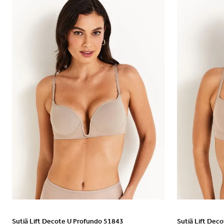
VER DETALHES
Sutiã Lift Decote U Profundo 51843
Sutiã Lift Dec