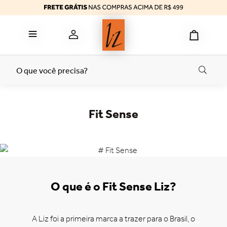
reducer
6
º
calcinha algodão
7
º
top
8
º
tomara caia
9
º
O que você precisa?
bermuda
10
º
Fit Sense
O que é o Fit Sense Liz?
A Liz foi a primeira marca a trazer para o Brasil, o