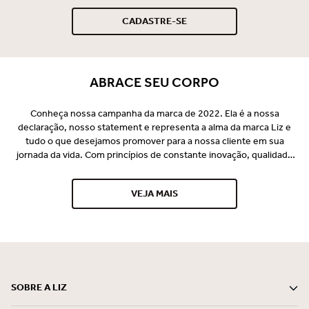
CADASTRE-SE
ABRACE SEU CORPO
Conheça nossa campanha da marca de 2022. Ela é a nossa
declaração, nosso statement e representa a alma da marca Liz e
tudo o que desejamos promover para a nossa cliente em sua
jornada da vida. Com princípios de constante inovação, qualidade
premium e o desejo de vestir perfeito e promover bem-estar para
nossa consumidora, a Liz se consagrou no mercado e é
VEJA MAIS
reconhecida por seus lançamentos pioneiros e tecnológicos
desde 1997. Somos uma marca especialista em conforto, bem-
estar e beleza, comprometida em entregar com ética e
sustentabilidade, soluções mágicas que encantam o mundo do
feminino, em todos os momentos.
SOBRE A LIZ