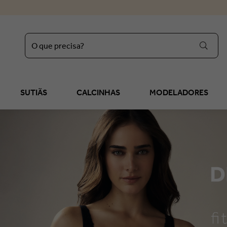
O que precisa?
regata
1
º
sutiã liz
2
º
SUTIÃS
CALCINHAS
MODELADORES
calcinha
3
º
sutop
4
º
sutiã
5
º
calcinha algodão
6
º
reducer
7
º
bermuda
8
º
tomara caia
9
º