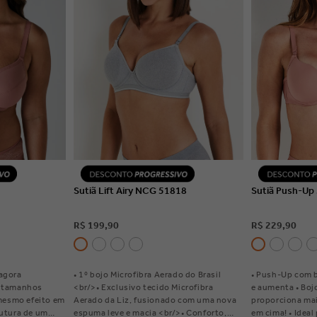
HES
VER DETALHES
VE
Sutiã Lift Airy NCG 51818
Sutiã Push-Up
R$
199
,
90
R$
229
,
90
agora
• 1º bojo Microfibra Aerado do Brasil
• Push-Up com b
m tamanhos
<br/>• Exclusivo tecido Microfibra
e aumenta • Boj
 mesmo efeito em
Aerado da Liz, fusionado com uma nova
proporciona mai
rutura de um
espuma leve e macia <br/>• Conforto,
em cima! • Ideal