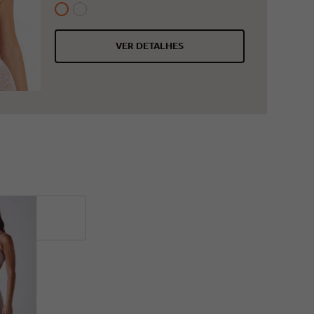
Composição: 85% Poliamida 15%
Elastano
VER DETALHES