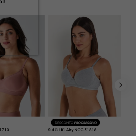
S!
R DETALHES
VER DETALHES
51710
Sutiã Lift Airy NCG 51818