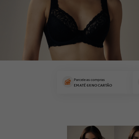
top
10
º
Parcele as compras
EM ATÉ 6X NO CARTÃO