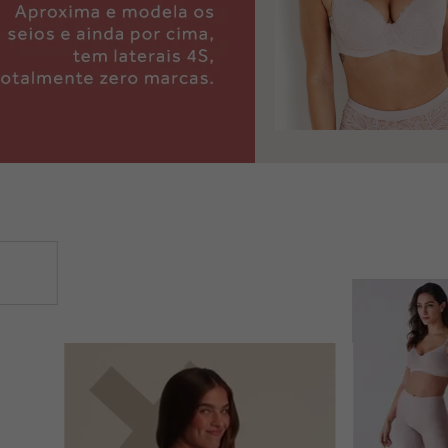
Laterais e cavas mais largas para maior
segurança • Base rígida com elástico
microfibra também mais largo no cós •
Abertura nas costas com fecho tripla
regulagem • Alças reguláveis em largura
18mm, mais largas para sustentar o peso
dos seios • Proporciona suporte perfeito
• Ideal para: seios grandes e extra-
grandes Tecido • Tecido em microfibra
Tato, macia e com ajuste médio, com
novo fio de poliamida SOUL ECO®,
biodegradável e mais sustentável • Cós e
base do bojo reforçadas com Algodão
100% para melhor suporte, confere
maior sustentação e cobertura *Sobre a
Microfibra Amni Soul Eco®: A primeira
poliamida biodegradável do mundo, é
totalmente eliminada do planeta em
menos de 3 anos, em contato com aterro
sanitário, reduzindo o impacto
ambiental. 52% dos produtos da Liz já
são produzidos com este fio há 3 anos.
Detalhes • Levanta em até 4 centímetro e
reduz os seios em até 1 tamanho • Nas
cores essenciais as alças são opacas e