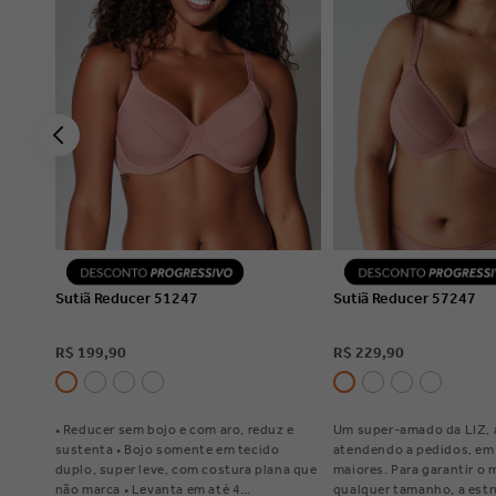
VER DETALHES
VER DETAL
Sutiã Reducer 51247
Sutiã Reducer 57247
R$
199
,
90
R$
229
,
90
• Reducer sem bojo e com aro, reduz e
Um super-amado da LIZ, 
sustenta • Bojo somente em tecido
atendendo a pedidos, e
duplo, super leve, com costura plana que
maiores. Para garantir o
não marca • Levanta em até 4
qualquer tamanho, a est