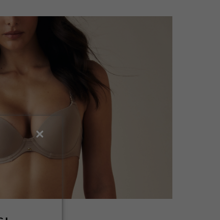
e V • Laterais duplas e
especialmente para seios mais
ecem • Barbatanas
volumosos e mais espalhados.
fit da lateral e ajudam a
Experimente!
lças removíveis com fecho
ido em Supermicrofibra
ica, indesmalhável, super
cta e respirável •
eios: pequenos , médios e