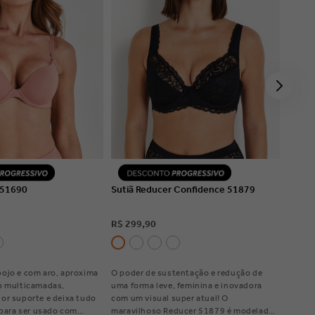
R DETALHES
VER DETALHES
 51690
Sutiã Reducer Confidence 51879
R$
299
,
90
ojo e com aro, aproxima
O poder de sustentação e redução de
o multicamadas,
uma forma leve, feminina e inovadora
or suporte e deixa tudo
com um visual super atual! O
 para ser usado com
maravilhoso Reducer 51879 é modelado