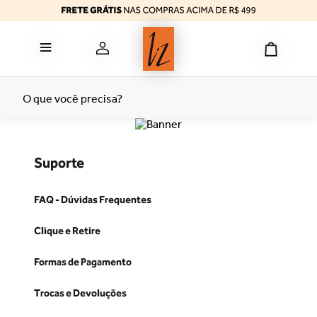
reducer
6
º
calcinha algodão
7
º
top
8
º
tomara caia
9
º
O que você precisa?
bermuda
10
º
Suporte
FAQ - Dúvidas Frequentes
Clique e Retire
Formas de Pagamento
Trocas e Devoluções