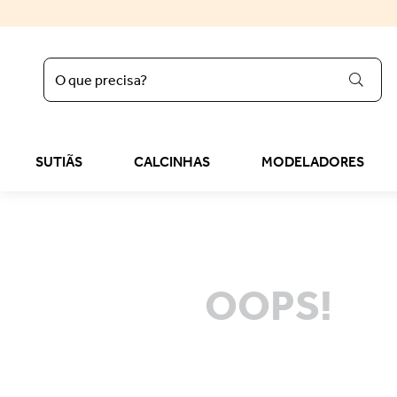
O que precisa?
regata
1
º
sutiã liz
2
º
SUTIÃS
CALCINHAS
MODELADORES
calcinha
3
º
sutop
4
º
sutiã
5
º
calcinha algodão
6
º
OOPS!
reducer
7
º
bermuda
8
º
tomara caia
9
º