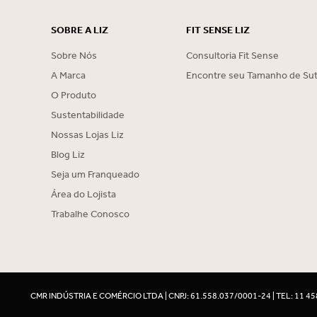
SOBRE A LIZ
FIT SENSE LIZ
Sobre Nós
Consultoria Fit Sense
A Marca
Encontre seu Tamanho de Sut
O Produto
Sustentabilidade
Nossas Lojas Liz
Blog Liz
Seja um Franqueado
Área do Lojista
Trabalhe Conosco
CMR INDÚSTRIA E COMÉRCIO LTDA | CNPJ: 61.558.037/0001-24 | TEL: 11 