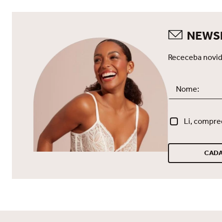
top
10
º
NEWS
Receceba novid
Li, compre
CADA