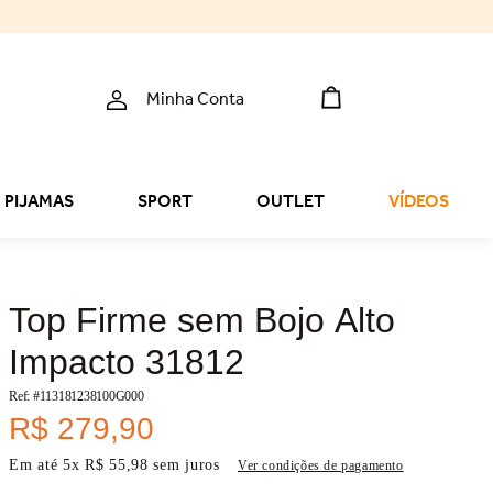
Minha Conta
PIJAMAS
SPORT
OUTLET
VÍDEOS
Top Firme sem Bojo Alto
Impacto 31812
Ref: #
113181238100G000
R$
279
,
90
Em até
5
x
R$
55
,
98
sem juros
Ver condições de pagamento