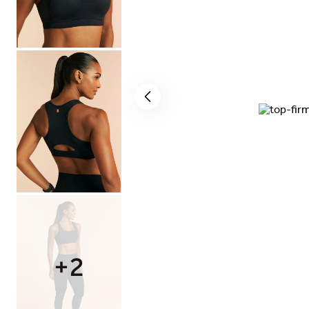
bermuda
10
º
+
2