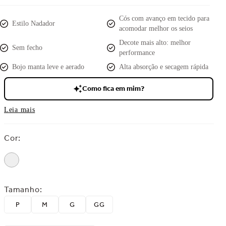
Cós com avanço em tecido para
Estilo Nadador
acomodar melhor os seios
Decote mais alto: melhor
Sem fecho
performance
Bojo manta leve e aerado
Alta absorção e secagem rápida
Como fica em mim?
Leia mais
Cor
:
Tamanho
:
P
M
G
GG