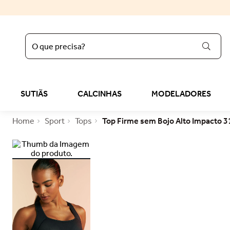
O que precisa?
regata
1
º
sutiã liz
2
º
SUTIÃS
CALCINHAS
MODELADORES
calcinha
3
º
Sport
Tops
Top Firme sem Bojo Alto Impacto 
sutop
4
º
sutiã
5
º
reducer
6
º
calcinha algodão
7
º
top
8
º
tomara caia
9
º