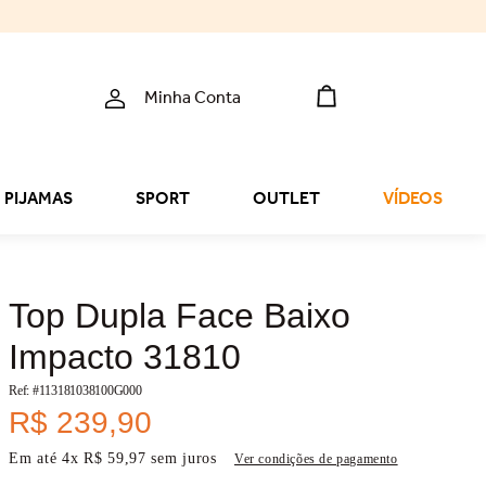
Minha Conta
PIJAMAS
SPORT
OUTLET
VÍDEOS
Top Dupla Face Baixo
Impacto 31810
Ref: #
113181038100G000
R$
239
,
90
Em até
4
x
R$
59
,
97
sem juros
Ver condições de pagamento