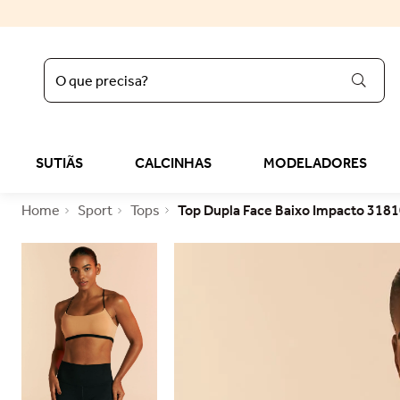
O que precisa?
regata
1
º
sutiã liz
2
º
SUTIÃS
CALCINHAS
MODELADORES
calcinha
3
º
Sport
Tops
Top Dupla Face Baixo Impacto 318
sutop
4
º
sutiã
5
º
reducer
6
º
calcinha algodão
7
º
top
8
º
tomara caia
9
º