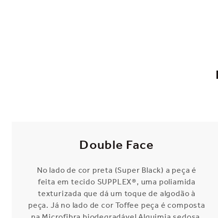
Double Face
No lado de cor preta (Super Black) a peça é
feita em tecido SUPPLEX®, uma poliamida
texturizada que dá um toque de algodão à
peça. Já no lado de cor Toffee peça é composta
na Microfibra biodegradável Alquimia sedosa,