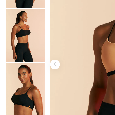
bermuda
10
º