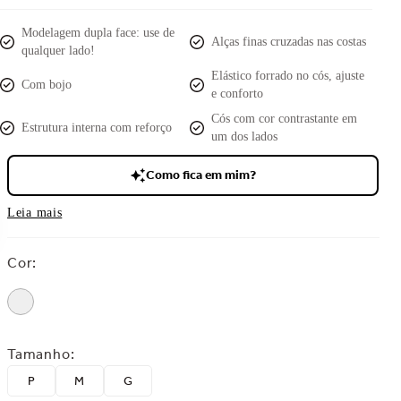
Modelagem dupla face: use de
Alças finas cruzadas nas costas
qualquer lado!
Elástico forrado no cós, ajuste
Com bojo
e conforto
Cós com cor contrastante em
Estrutura interna com reforço
um dos lados
Como fica em mim?
Leia mais
Cor
:
Tamanho
:
P
M
G