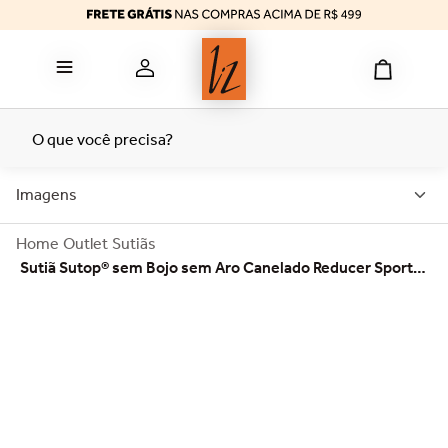
reducer
6
º
calcinha algodão
7
º
top
8
º
tomara caia
9
º
O que você precisa?
bermuda
10
º
Imagens
Outlet
Sutiãs
Sutiã Sutop® sem Bojo sem Aro Canelado Reducer Sport
Deluxe Tailored 51422 - Peça Promocional