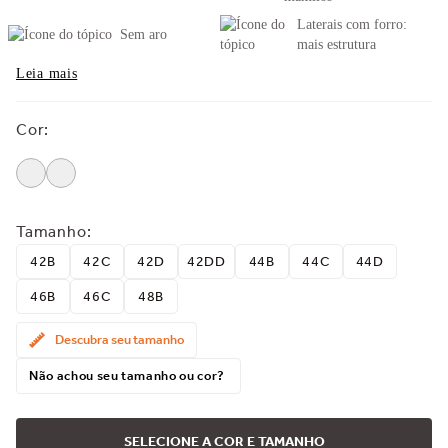
Laterais com forro:
Sem aro
mais estrutura
Leia mais
Cor
:
Tamanho
:
42B
42C
42D
42DD
44B
44C
44D
46B
46C
48B
Descubra seu tamanho
Não achou seu tamanho ou cor?
SELECIONE A COR E TAMANHO