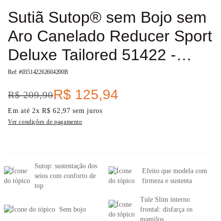
Sutiã Sutop® sem Bojo sem
Aro Canelado Reducer Sport
Deluxe Tailored 51422 -
Peça Promocional
Ref: #
035142262604200B
R$
125
,
94
R$
209
,
90
Em até
2
x
R$
62
,
97
sem juros
Ver condições de pagamento
Sutop: sustentação dos
Efeito que modela com
seios com conforto de
firmeza e sustenta
top
Tule Slim interno
Sem bojo
frontal: disfarça os
mamilos