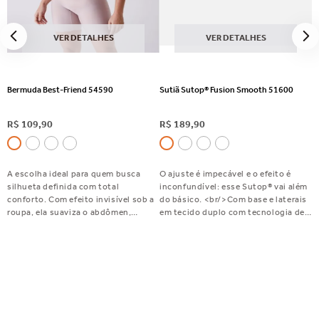
VER DETALHES
VER DETALHES
Bermuda Best-Friend 54590
Sutiã Sutop® Fusion Smooth 51600
R$
109
,
90
R$
189
,
90
A escolha ideal para quem busca
O ajuste é impecável e o efeito é
silhueta definida com total
inconfundível: esse Sutop® vai além
conforto. Com efeito invisível sob a
do básico. <br/>Com base e laterais
roupa, ela suaviza o abdômen,
em tecido duplo com tecnologia de
disfarça flacidez e celulite e valoriza
fusão, bojo fixo que valoriza a forma,
o bumbum. Perfeita para usar com
alças largas e reguláveis para mais
saias, vestidos e calças justas.
conforto e um fecho embutido com
Indispensável no seu dia a dia!
acabamento elegante. Sutop®
Fusion Smooth: exclusivo,
sofisticado e feito para você se
sentir incrível.