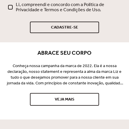
Li, compreendi e concordo com a Política de
Privacidade e Termos e Condições de Uso.
CADASTRE-SE
ABRACE SEU CORPO
Conheça nossa campanha da marca de 2022. Ela é a nossa
declaração, nosso statement e representa a alma da marca Liz e
tudo o que desejamos promover para a nossa cliente em sua
jornada da vida. Com princípios de constante inovação, qualidade
premium e o desejo de vestir perfeito e promover bem-estar para
nossa consumidora, a Liz se consagrou no mercado e é
VEJA MAIS
reconhecida por seus lançamentos pioneiros e tecnológicos
desde 1997. Somos uma marca especialista em conforto, bem-
estar e beleza, comprometida em entregar com ética e
sustentabilidade, soluções mágicas que encantam o mundo do
feminino, em todos os momentos.