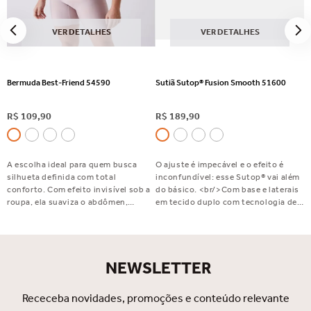
VER DETALHES
VER DETALHES
Bermuda Best-Friend 54590
Sutiã Sutop® Fusion Smooth 51600
R$
109
,
90
R$
189
,
90
A escolha ideal para quem busca
O ajuste é impecável e o efeito é
silhueta definida com total
inconfundível: esse Sutop® vai além
conforto. Com efeito invisível sob a
do básico. <br/>Com base e laterais
roupa, ela suaviza o abdômen,
em tecido duplo com tecnologia de
disfarça flacidez e celulite e valoriza
fusão, bojo fixo que valoriza a forma,
o bumbum. Perfeita para usar com
alças largas e reguláveis para mais
saias, vestidos e calças justas.
conforto e um fecho embutido com
Indispensável no seu dia a dia!
acabamento elegante. Sutop®
NEWSLETTER
Fusion Smooth: exclusivo,
sofisticado e feito para você se
sentir incrível.
Receceba novidades, promoções e conteúdo relevante