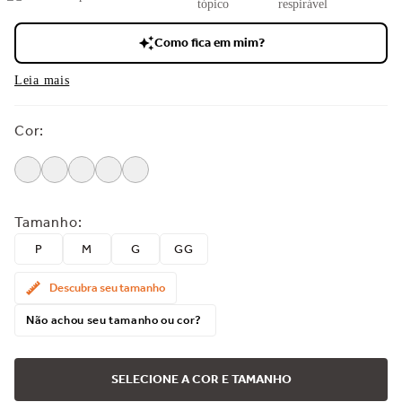
respirável
Como fica em mim?
Leia mais
Cor
:
Tamanho
:
P
M
G
GG
Descubra seu tamanho
Não achou seu tamanho ou cor?
SELECIONE A COR E TAMANHO