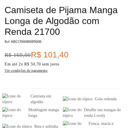
Camiseta de Pijama Manga
Longa de Algodão com
Renda 21700
Ref: #
082170060900P000B
R$
101
,
40
R$
169
,
00
Em até
2
x
R$
50
,
70
sem juros
Ver condições de pagamento
Camiseta em
Gola redonda
algodão
Modelagem manga
Detalhe nas mangas da
longa
renda Lovely
Fresca, macia e
Reta e soltinha