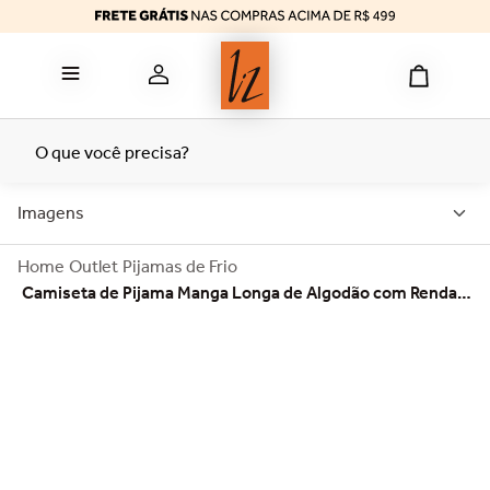
reducer
6
º
calcinha algodão
7
º
top
8
º
tomara caia
9
º
O que você precisa?
bermuda
10
º
Imagens
Outlet
Pijamas de Frio
Camiseta de Pijama Manga Longa de Algodão com Renda
21700