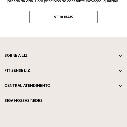
jornada da vida. Com princípios de constante inovação, qualidade
premium e o desejo de vestir perfeito e promover bem-estar para
nossa consumidora, a Liz se consagrou no mercado e é
VEJA MAIS
reconhecida por seus lançamentos pioneiros e tecnológicos
desde 1997. Somos uma marca especialista em conforto, bem-
estar e beleza, comprometida em entregar com ética e
sustentabilidade, soluções mágicas que encantam o mundo do
feminino, em todos os momentos.
SOBRE A LIZ
FIT SENSE LIZ
CENTRAL ATENDIMENTO
SIGA NOSSAS REDES