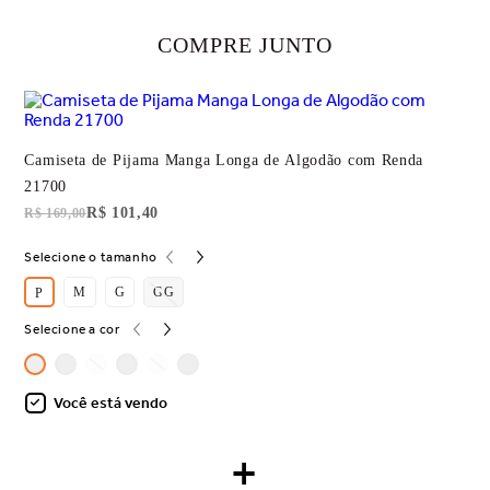
COMPRE JUNTO
Camiseta de Pijama Manga Longa de Algodão com Renda
21700
R$ 101,40
R$ 169,00
Selecione o tamanho
M
G
GG
P
Selecione a cor
Você está vendo
+