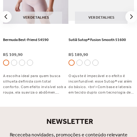
VER DETALHES
VER DETALHES
Bermuda Best-Friend 54590
Sutiã Sutop® Fusion Smooth 51600
R$
109
,
90
R$
189
,
90
A escolha ideal para quem busca
O ajuste é impecável e o efeito é
silhueta definida com total
inconfundível: esse Sutop® vai além
conforto. Com efeito invisível sob a
do básico. <br/>Com base e laterais
roupa, ela suaviza o abdômen,
em tecido duplo com tecnologia de
disfarça flacidez e celulite e valoriza
fusão, bojo fixo que valoriza a forma,
o bumbum. Perfeita para usar com
alças largas e reguláveis para mais
saias, vestidos e calças justas.
conforto e um fecho embutido com
Indispensável no seu dia a dia!
acabamento elegante. Sutop®
NEWSLETTER
Fusion Smooth: exclusivo,
sofisticado e feito para você se
sentir incrível.
Receceba novidades, promoções e conteúdo relevante