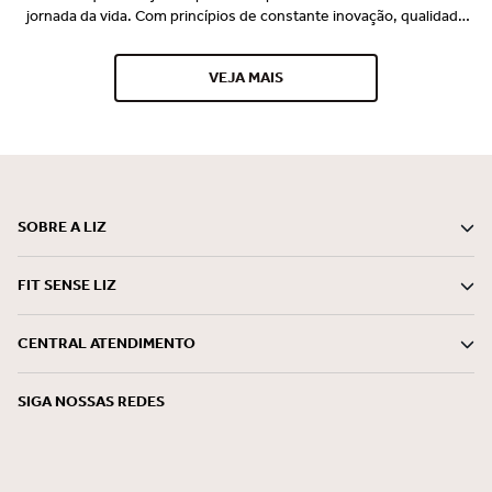
jornada da vida. Com princípios de constante inovação, qualidade
premium e o desejo de vestir perfeito e promover bem-estar para
nossa consumidora, a Liz se consagrou no mercado e é
VEJA MAIS
reconhecida por seus lançamentos pioneiros e tecnológicos
desde 1997. Somos uma marca especialista em conforto, bem-
estar e beleza, comprometida em entregar com ética e
sustentabilidade, soluções mágicas que encantam o mundo do
feminino, em todos os momentos.
SOBRE A LIZ
FIT SENSE LIZ
CENTRAL ATENDIMENTO
SIGA NOSSAS REDES