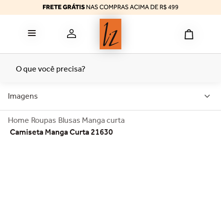
reducer
6
º
calcinha algodão
7
º
top
8
º
tomara caia
9
º
O que você precisa?
bermuda
10
º
Imagens
Roupas
Blusas Manga curta
Camiseta Manga Curta 21630