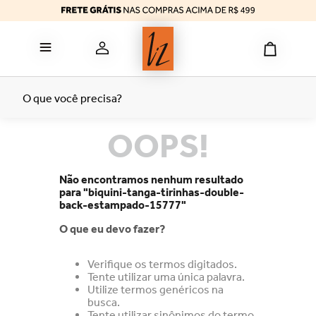
reducer
6
º
calcinha algodão
7
º
top
8
º
tomara caia
9
º
O que você precisa?
bermuda
10
º
OOPS!
Não encontramos nenhum resultado
para "
biquini-tanga-tirinhas-double-
back-estampado-15777
"
O que eu devo fazer?
Verifique os termos digitados.
Tente utilizar uma única palavra.
Utilize termos genéricos na
busca.
Tente utilizar sinônimos do termo