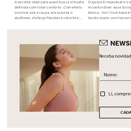
A escolha ideal para quem busca silhueta
O ajuste é impecável e o e
definida com total conforto. Com efeito
inconfundível: esse Suto
invisível sob a roupa, ela suaviza o
básico. <br/>Com base e 
abdômen, disfarça flacidez e celulite e
tecido duplo com tecnolo
valoriza o bumbum. Perfeita para usar
bojo fixo que valoriza a f
com saias, vestidos e calças justas.
largas e reguláveis para 
Indispensável no seu dia a dia!
um fecho embutido com
elegante. Sutop® Fusion
NEWS
exclusivo, sofisticado e f
se sentir incrível.
Receba novidad
Li, compre
CADA