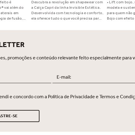
feito é
Descubra a revolução em shapewear com
• Lift com bojo,
p® vai além do
a Calça Capri da linha Invisible Estética.
modela e sustent
laterais em
Desenvolvida com tecnologia e conforto,
para quem não go
gia de fusão,
ela oferece tudo o que você precisa para
Bojo com efeito 
orma, alças
se sentir segura, elegante e livre em
Ideal para ser 
mais conforto e
qualquer look. Sua modelagem
decote U • Estru
 acabamento
inteligente realça suas curvas, com
Laterais duplas e ma
 Smooth:
ajuste preciso no abdome, culotes,
Supermicrofibr
LETTER
eito para você
pernas e costura anatômica para modelar
Sente, ideal par
o bumbum. Efeito que esculpe seu corpo
Tecido com novo
com naturalidade, sem apertos ou
ECO, biodegradá
es, promoções e conteúdo relevante feito especialmente para 
desconfortos.
Indicado para s
grandes Composição: 81.5% Poliamida
18.5% Elastano
endi e concordo com a Política de Privacidade e Termos e Condi
STRE-SE