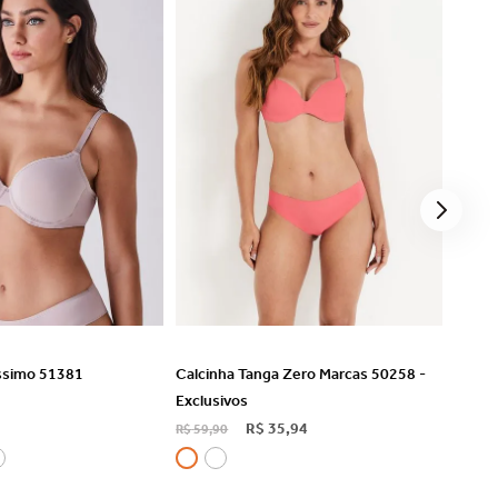
R DETALHES
VER DETALHES
íssimo 51381
Calcinha Tanga Zero Marcas 50258 -
Exclusivos
R$
35
,
94
R$
59
,
90