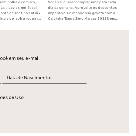
 sem bolha e com aro,
Você vai querer comprar uma para cada
a. • Levíssimo, ideal
dia da semana. Aproveite os descontos
sta de sentir o sutiã •
imperdíveis e renove sua gaveta com a
invisível sob a roupa •
Calcinha Tanga Zero Marcas 50258 em
usado com blusas em
cor exclusiva para a Loja Liz Online.
tura leve e confortável •
is largas • Tecido
a Oxigênio que Você
a quem gosta de leveza •
 fio de poliamida SOUL
vel e mais sustentável •
você em seu e-mai
eios: pequenos, médios e
ções de Uso.