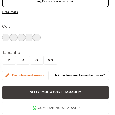
Como fica em mim?
Leia mais
Cor
:
Tamanho
:
P
M
G
GG
Descubra seu tamanho
Não achou seu tamanho ou cor?
SELECIONE A COR E TAMANHO
COMPRAR NO WHATSAPP