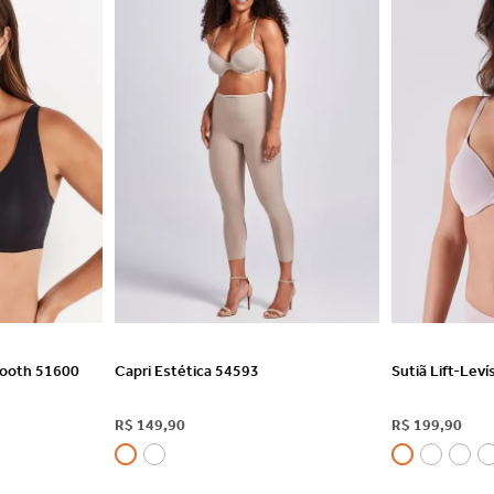
HES
VER DETALHES
VE
mooth 51600
Capri Estética 54593
Sutiã Lift-Lev
R$
149
,
90
R$
199
,
90