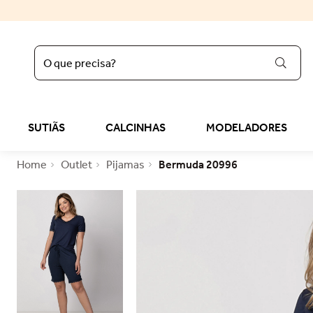
O que precisa?
regata
1
º
sutiã liz
2
º
SUTIÃS
CALCINHAS
MODELADORES
calcinha
3
º
Outlet
Pijamas
Bermuda 20996
sutop
4
º
sutiã
5
º
reducer
6
º
calcinha algodão
7
º
top
8
º
tomara caia
9
º