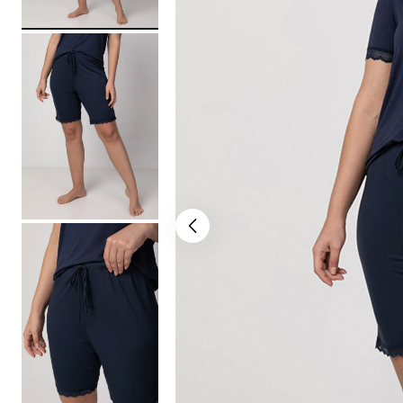
bermuda
10
º