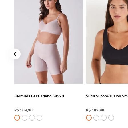
VER DETALHES
VER DETAL
Bermuda Best-Friend 54590
Sutiã Sutop® Fusion S
R$
109
,
90
R$
189
,
90