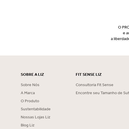
O PRO
e a
a liberdad
SOBRE A LIZ
FIT SENSE LIZ
Sobre Nós
Consultoria Fit Sense
A Marca
Encontre seu Tamanho de Sut
O Produto
Sustentabilidade
Nossas Lojas Liz
Blog Liz