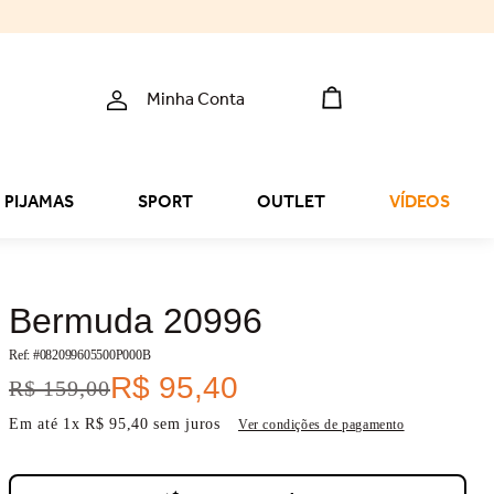
Minha Conta
PIJAMAS
SPORT
OUTLET
VÍDEOS
Bermuda 20996
Ref: #
082099605500P000B
R$
95
,
40
R$
159
,
00
Em até
1
x
R$
95
,
40
sem juros
Ver condições de pagamento