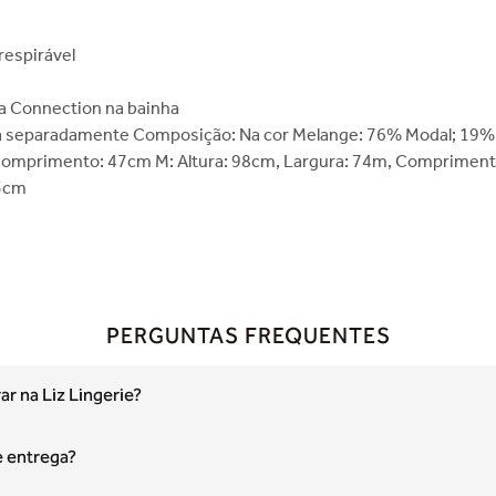
respirável
da Connection na bainha
ndida separadamente Composição: Na cor Melange: 76% Modal; 19
, Comprimento: 47cm M: Altura: 98cm, Largura: 74m, Compriment
,5cm
PERGUNTAS FREQUENTES
r na Liz Lingerie?
e entrega?