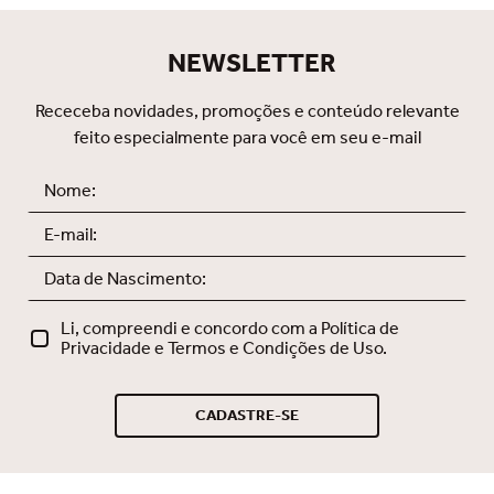
saias, vestidos e calças justas.
conforto e um fecho embutido com
Indispensável no seu dia a dia!
acabamento elegante. Sutop®
NEWSLETTER
Fusion Smooth: exclusivo,
sofisticado e feito para você se
sentir incrível.
Receceba novidades, promoções e conteúdo relevante
feito especialmente para você em seu e-mail
Li, compreendi e concordo com a Política de
Privacidade e Termos e Condições de Uso.
CADASTRE-SE