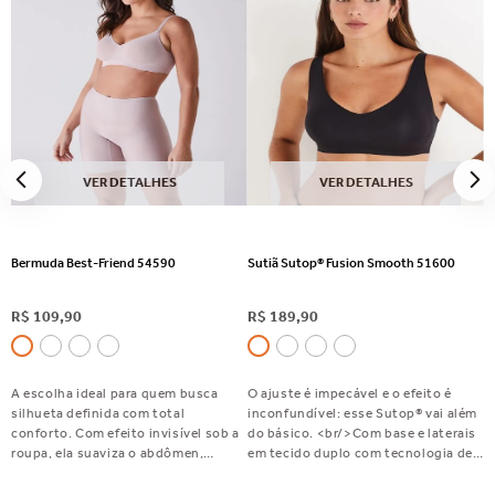
VER DETALHES
VER DETALHES
Bermuda Best-Friend 54590
Sutiã Sutop® Fusion Smooth 51600
R$
109
,
90
R$
189
,
90
A escolha ideal para quem busca
O ajuste é impecável e o efeito é
silhueta definida com total
inconfundível: esse Sutop® vai além
conforto. Com efeito invisível sob a
do básico. <br/>Com base e laterais
roupa, ela suaviza o abdômen,
em tecido duplo com tecnologia de
disfarça flacidez e celulite e valoriza
fusão, bojo fixo que valoriza a forma,
o bumbum. Perfeita para usar com
alças largas e reguláveis para mais