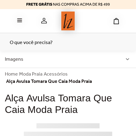
reducer
6
º
calcinha algodão
7
º
top
8
º
tomara caia
9
º
O que você precisa?
bermuda
10
º
Imagens
Moda Praia
Acessórios
Alça Avulsa Tomara Que Caia Moda Praia
Alça Avulsa Tomara Que
Caia Moda Praia