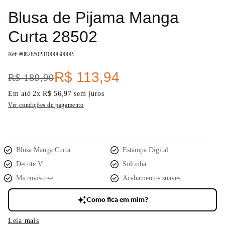
Blusa de Pijama Manga
Curta 28502
Ref: #
082850231000G000B
R$
113
,
94
R$
189
,
90
Em até
2
x
R$
56
,
97
sem juros
Ver condições de pagamento
Blusa Manga Curta
Estampa Digital
Decote V
Soltinha
Microviscose
Acabamentos suaves
Como fica em mim?
Leia mais