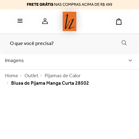
reducer
6
º
calcinha algodão
7
º
top
8
º
tomara caia
9
º
O que você precisa?
bermuda
10
º
Imagens
Outlet
Pijamas de Calor
Blusa de Pijama Manga Curta 28502