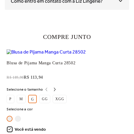
Como entro em contato com a Liz Lingerie?
COMPRE JUNTO
Blusa de Pijama Manga Curta 28502
R$ 113,94
R$ 189,90
Selecione o tamanho
P
M
GG
XGG
G
Selecione a cor
Você está vendo