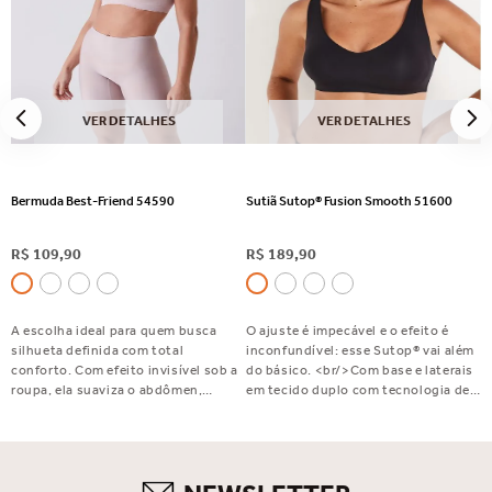
VER DETALHES
VER DETALHES
Bermuda Best-Friend 54590
Sutiã Sutop® Fusion Smooth 51600
R$
109
,
90
R$
189
,
90
A escolha ideal para quem busca
O ajuste é impecável e o efeito é
silhueta definida com total
inconfundível: esse Sutop® vai além
conforto. Com efeito invisível sob a
do básico. <br/>Com base e laterais
roupa, ela suaviza o abdômen,
em tecido duplo com tecnologia de
disfarça flacidez e celulite e valoriza
fusão, bojo fixo que valoriza a forma,
o bumbum. Perfeita para usar com
alças largas e reguláveis para mais
saias, vestidos e calças justas.
conforto e um fecho embutido com
Indispensável no seu dia a dia!
acabamento elegante. Sutop®
Fusion Smooth: exclusivo,