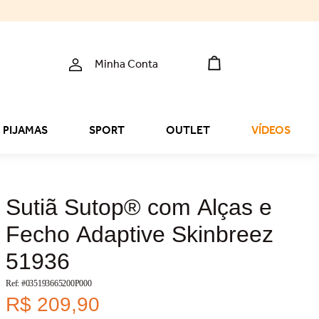
Minha Conta
PIJAMAS
SPORT
OUTLET
VÍDEOS
Sutiã Sutop® com Alças e
Fecho Adaptive Skinbreez
51936
Ref: #
035193665200P000
R$
209
,
90