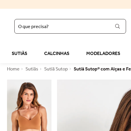
O que precisa?
regata
1
º
sutiã liz
2
º
SUTIÃS
CALCINHAS
MODELADORES
calcinha
3
º
Sutiãs
Sutiã Sutop
Sutiã Sutop® com Alças e F
sutop
4
º
sutiã
5
º
reducer
6
º
calcinha algodão
7
º
top
8
º
tomara caia
9
º