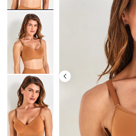
bermuda
10
º