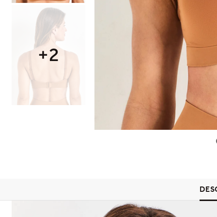
+
2
DES