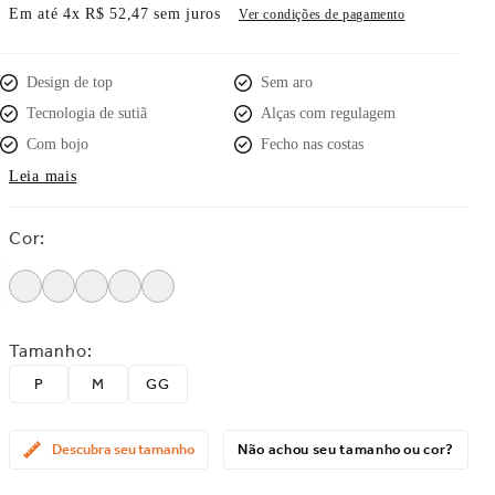
Em até
4
x
R$
52
,
47
sem juros
Ver condições de pagamento
Design de top
Sem aro
Tecnologia de sutiã
Alças com regulagem
Com bojo
Fecho nas costas
Leia mais
Cor
:
Tamanho
:
P
M
GG
Descubra seu tamanho
Não achou seu tamanho ou cor?