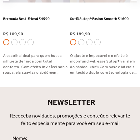
Bermuda Best-Friend 54590
Sutiã Sutop® Fusion Smooth 51600
R$
109
,
90
R$
189
,
90
A escolha ideal para quem busca
O ajuste é impecável e o efeito é
silhueta definida com total
inconfundível: esse Sutop® vai além
conforto. Com efeito invisível sob a
do básico. <br/>Com base e laterais
roupa, ela suaviza o abdômen,
em tecido duplo com tecnologia de
disfarça flacidez e celulite e valoriza
fusão, bojo fixo que valoriza a forma,
o bumbum. Perfeita para usar com
alças largas e reguláveis para mais
saias, vestidos e calças justas.
conforto e um fecho embutido com
Indispensável no seu dia a dia!
acabamento elegante. Sutop®
NEWSLETTER
Fusion Smooth: exclusivo,
sofisticado e feito para você se
sentir incrível.
Receceba novidades, promoções e conteúdo relevante
feito especialmente para você em seu e-mail