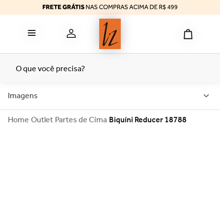
reducer
6
º
calcinha algodão
7
º
top
8
º
tomara caia
9
º
O que você precisa?
bermuda
10
º
Imagens
Outlet
Partes de Cima
Biquíni Reducer 18788