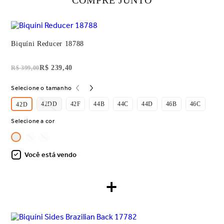
COMPRE JUNTO
Biquíni Reducer 18788
R$ 239,40
R$ 399,00
Selecione o tamanho
42DD
42F
44B
44C
44D
46B
46C
46
42D
Selecione a cor
Você está vendo
+