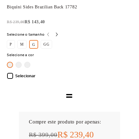
Biquíni Sides Brazilian Back 17782
R$ 143,40
R$ 239,00
Selecione o tamanho
P
M
GG
G
Selecione a cor
Selecionar
=
Compre este produto por apenas:
R$ 239,40
R$ 399,00