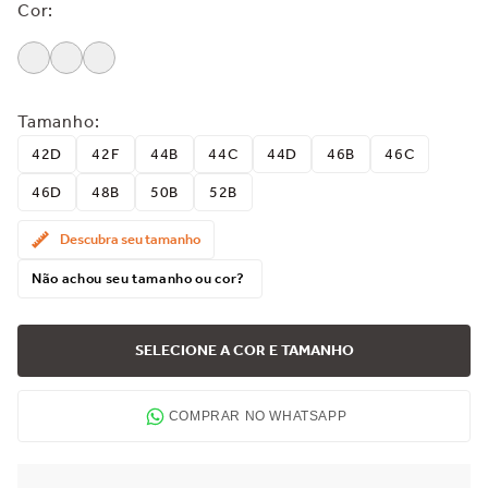
Cor
:
Tamanho
:
42D
42F
44B
44C
44D
46B
46C
46D
48B
50B
52B
Descubra seu tamanho
Não achou seu tamanho ou cor?
SELECIONE A COR E TAMANHO
COMPRAR NO WHATSAPP