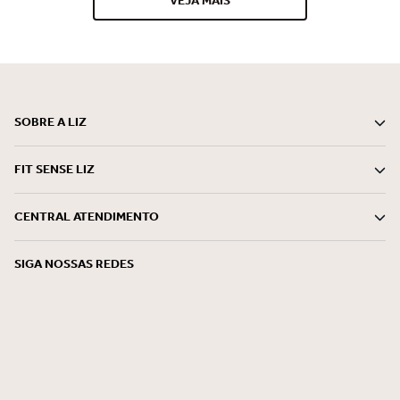
VEJA MAIS
reconhecida por seus lançamentos pioneiros e tecnológicos
desde 1997. Somos uma marca especialista em conforto, bem-
estar e beleza, comprometida em entregar com ética e
sustentabilidade, soluções mágicas que encantam o mundo do
feminino, em todos os momentos.
SOBRE A LIZ
FIT SENSE LIZ
CENTRAL ATENDIMENTO
SIGA NOSSAS REDES