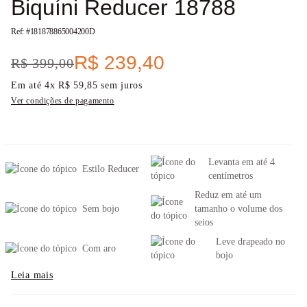
Biquíni Reducer 18788
Ref: #
181878865004200D
R$
239
,
40
R$
399
,
00
Em até
4
x
R$
59
,
85
sem juros
Ver condições de pagamento
Levanta em até 4
Estilo Reducer
centímetros
Reduz em até um
Sem bojo
tamanho o volume dos
seios
Leve drapeado no
Com aro
bojo
Leia mais