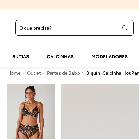
O que precisa?
regata
1
º
sutiã liz
2
º
SUTIÃS
CALCINHAS
MODELADORES
calcinha
3
º
Outlet
Partes de Baixo
Biquíni Calcinha Hot P
sutop
4
º
sutiã
5
º
reducer
6
º
calcinha algodão
7
º
top
8
º
tomara caia
9
º