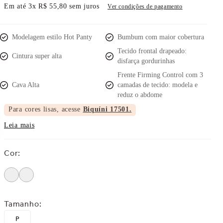
Em até
3
x
R$
55
,
80
sem juros
Ver condições de pagamento
Modelagem estilo Hot Panty
Bumbum com maior cobertura
Tecido frontal drapeado:
Cintura super alta
disfarça gordurinhas
Frente Firming Control com 3
Cava Alta
camadas de tecido: modela e
reduz o abdome
Para cores lisas, acesse
Biquíni 17501.
Leia mais
Cor
:
Tamanho
:
P