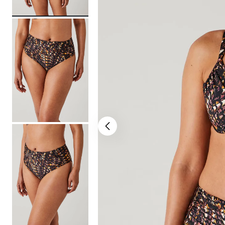
bermuda
10
º