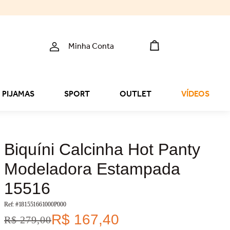
Minha Conta
PIJAMAS
SPORT
OUTLET
VÍDEOS
Biquíni Calcinha Hot Panty
Modeladora Estampada
15516
Ref: #
181551661000P000
R$
167
,
40
R$
279
,
00