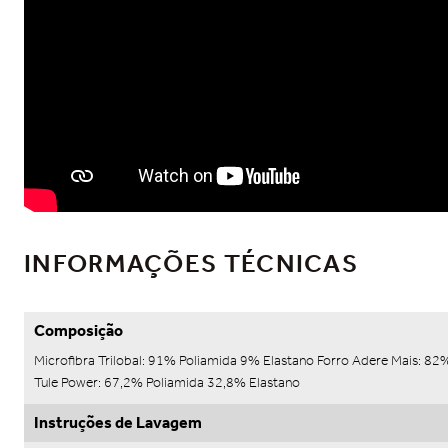
INFORMAÇÕES TÉCNICAS
Composição
Microfibra Trilobal: 91% Poliamida 9% Elastano Forro Adere Mais: 8
Tule Power: 67,2% Poliamida 32,8% Elastano
Instruções de Lavagem