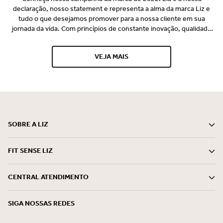
declaração, nosso statement e representa a alma da marca Liz e
tudo o que desejamos promover para a nossa cliente em sua
jornada da vida. Com princípios de constante inovação, qualidade
premium e o desejo de vestir perfeito e promover bem-estar para
nossa consumidora, a Liz se consagrou no mercado e é
VEJA MAIS
reconhecida por seus lançamentos pioneiros e tecnológicos
desde 1997. Somos uma marca especialista em conforto, bem-
estar e beleza, comprometida em entregar com ética e
sustentabilidade, soluções mágicas que encantam o mundo do
feminino, em todos os momentos.
SOBRE A LIZ
FIT SENSE LIZ
CENTRAL ATENDIMENTO
SIGA NOSSAS REDES