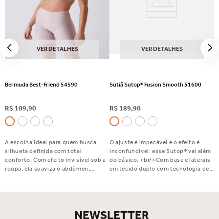
VER DETALHES
VER DETALHES
Bermuda Best-Friend 54590
Sutiã Sutop® Fusion Smooth 51600
R$
109
,
90
R$
189
,
90
A escolha ideal para quem busca
O ajuste é impecável e o efeito é
silhueta definida com total
inconfundível: esse Sutop® vai além
conforto. Com efeito invisível sob a
do básico. <br/>Com base e laterais
roupa, ela suaviza o abdômen,
em tecido duplo com tecnologia de
disfarça flacidez e celulite e valoriza
fusão, bojo fixo que valoriza a forma,
o bumbum. Perfeita para usar com
alças largas e reguláveis para mais
saias, vestidos e calças justas.
conforto e um fecho embutido com
Indispensável no seu dia a dia!
acabamento elegante. Sutop®
NEWSLETTER
Fusion Smooth: exclusivo,