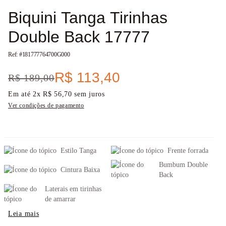
Biquini Tanga Tirinhas
Double Back 17777
Ref: #
181777764700G000
R$
113
,
40
R$
189
,
00
Em até
2
x
R$
56
,
70
sem juros
Ver condições de pagamento
Estilo Tanga
Frente forrada
Bumbum Double
Cintura Baixa
Back
Laterais em tirinhas
de amarrar
Leia mais