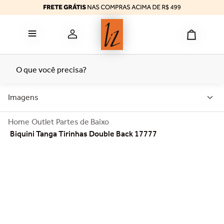
reducer
6
º
calcinha algodão
7
º
top
8
º
tomara caia
9
º
O que você precisa?
bermuda
10
º
Imagens
Outlet
Partes de Baixo
Biquini Tanga Tirinhas Double Back 17777