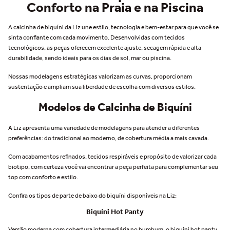
Conforto na Praia e na Piscina
A calcinha de biquíni da Liz une estilo, tecnologia e bem-estar para que você se
sinta confiante com cada movimento. Desenvolvidas com tecidos
tecnológicos, as peças oferecem excelente ajuste, secagem rápida e alta
durabilidade, sendo ideais para os dias de sol, mar ou piscina.
Nossas modelagens estratégicas valorizam as curvas, proporcionam
sustentação e ampliam sua liberdade de escolha com diversos estilos.
Modelos de Calcinha de Biquíni
A Liz apresenta uma variedade de modelagens para atender a diferentes
preferências: do tradicional ao moderno, de cobertura média a mais cavada.
Com acabamentos refinados, tecidos respiráveis e propósito de valorizar cada
biotipo, com certeza você vai encontrar a peça perfeita para complementar seu
top com conforto e estilo.
Confira os tipos de parte de baixo do biquíni disponíveis na Liz:
Biquíni Hot Panty
Versão moderna com cobertura intermediária no bumbum, o
biquíni hot panty