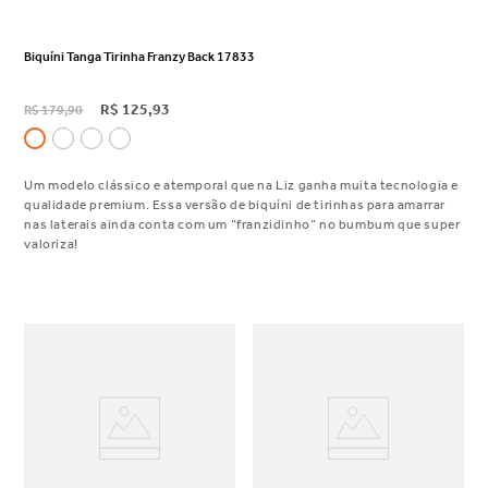
Biquíni Tanga Tirinha Franzy Back 17833
R$
125
,
93
R$
179
,
90
Um modelo clássico e atemporal que na Liz ganha muita tecnologia e
qualidade premium. Essa versão de biquíni de tirinhas para amarrar
nas laterais ainda conta com um “franzidinho” no bumbum que super
valoriza!