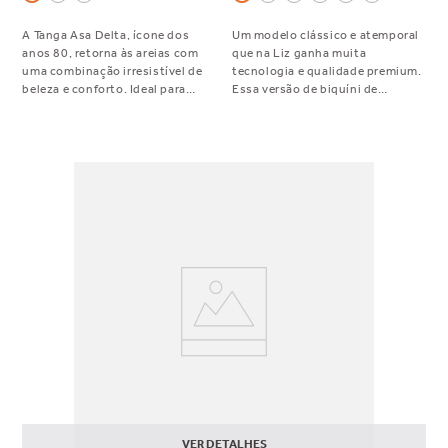
A Tanga Asa Delta, ícone dos
Um modelo clássico e atemporal
anos 80, retorna às areias com
que na Liz ganha muita
uma combinação irresistível de
tecnologia e qualidade premium.
beleza e conforto. Ideal para
Essa versão de biquíni de
quem gosta do bumbum mais
tirinhas para amarrar nas laterais
cavado, sem ser um fio dental.
ainda conta com um
Com bumbum Double Back, essa
“franzidinho” no bumbum que
peça não marca nem divide o
super valoriza!
bumbum deixando a silhueta
com efeito elegante.
VER DETALHES