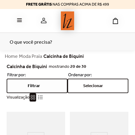
reducer
6
º
calcinha algodão
7
º
top
8
º
tomara caia
9
º
O que você precisa?
bermuda
10
º
Moda Praia
Calcinha de Biquini
Calcinha de Biquini
mostrando
20 de 30
Filtrar
Selecionar
Visualização