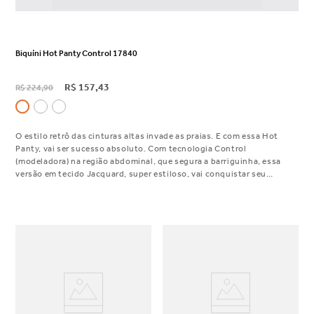
Biquíni Hot Panty Control 17840
R$
157
,
43
R$
224
,
90
O estilo retrô das cinturas altas invade as praias. E com essa Hot
Panty, vai ser sucesso absoluto. Com tecnologia Control
(modeladora) na região abdominal, que segura a barriguinha, essa
versão em tecido Jacquard, super estiloso, vai conquistar seu
coração.