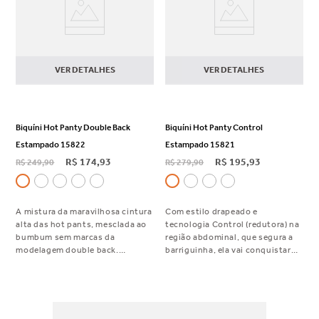
VER DETALHES
VER DETALHES
Biquíni Hot Panty Double Back
Biquíni Hot Panty Control
Estampado 15822
Estampado 15821
R$
174
,
93
R$
195
,
93
R$
249
,
90
R$
279
,
90
A mistura da maravilhosa cintura
Com estilo drapeado e
alta das hot pants, mesclada ao
tecnologia Control (redutora) na
bumbum sem marcas da
região abdominal, que segura a
modelagem double back.
barriguinha, ela vai conquistar
Bumbum mais cavado, com uma
seu coração.
cintura mais alta = perfeição! A
mais pedida entre as
fashionistas!