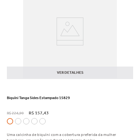
VER DETALHES
Biquíni Tanga Sides Estampado 15829
R$
157
,
43
R$
224
,
90
Uma calcinha de biquíni com a cobertura preferida da mulher