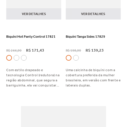
VER DETALHES
VER DETALHES
Biquíni Hot Panty Control 17821
Biquíni Tanga Sides 17829
R$
171
,
43
R$
139
,
23
R$
244
,
90
R$
198
,
90
Com estilo drapeado e
Uma calcinha de biquíni com a
tecnologia Control (redutora) na
cobertura preferida da mulher
região abdominal, que segura a
brasileira, em versão com frente e
barriguinha, ela vai conquistar
laterais duplas.
seu coração.