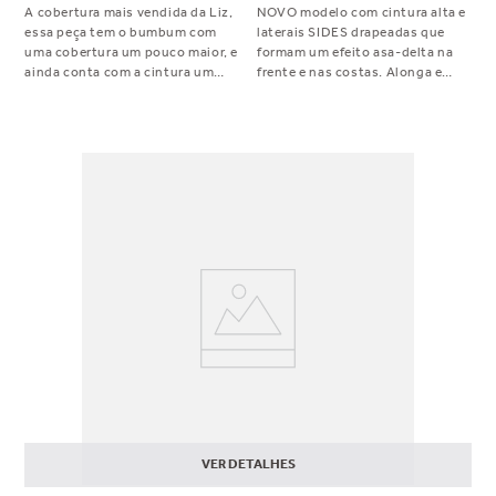
A cobertura mais vendida da Liz,
NOVO modelo com cintura alta e
essa peça tem o bumbum com
laterais SIDES drapeadas que
uma cobertura um pouco maior, e
formam um efeito asa-delta na
ainda conta com a cintura um
frente e nas costas. Alonga e
pouco mais alta para cobrir a
valoriza o corpo, sem marcas nas
barriguinha. Ele tem laterais
laterais. Aposte alto nessa peça!
intermediárias e drapeadas que
não marcam para você se sentir
segura na praia.
VER DETALHES