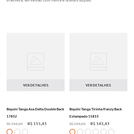
brasileira, em versão com frente e laterais duplas.
VER DETALHES
VER DETALHES
Biquini Tanga Asa Delta Double Back
Biquíni Tanga Tirinha Franzy Back
17832
Estampado 15833
R$
115
,
43
R$
143
,
43
R$
164
,
90
R$
204
,
90