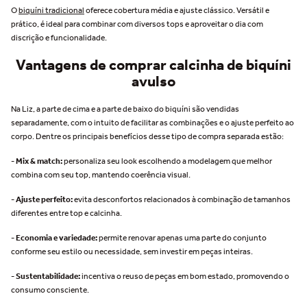
O
biquíni tradicional
oferece cobertura média e ajuste clássico. Versátil e
prático, é ideal para combinar com diversos tops e aproveitar o dia com
discrição e funcionalidade.
Vantagens de comprar calcinha de biquíni
avulso
Na Liz, a parte de cima e a parte de baixo do biquíni são vendidas
separadamente, com o intuito de facilitar as combinações e o ajuste perfeito ao
corpo. Dentre os principais benefícios desse tipo de compra separada estão:
- Mix & match:
personaliza seu look escolhendo a modelagem que melhor
combina com seu top, mantendo coerência visual.
- Ajuste perfeito:
evita desconfortos relacionados à combinação de tamanhos
diferentes entre top e calcinha.
- Economia e variedade:
permite renovar apenas uma parte do conjunto
conforme seu estilo ou necessidade, sem investir em peças inteiras.
- Sustentabilidade:
incentiva o reuso de peças em bom estado, promovendo o
consumo consciente.