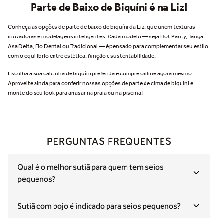
Parte de Baixo de Biquíni é na Liz!
Conheça as opções de parte de baixo do biquíni da Liz, que unem texturas
inovadoras e modelagens inteligentes. Cada modelo — seja Hot Panty, Tanga,
Asa Delta, Fio Dental ou Tradicional — é pensado para complementar seu estilo
com o equilíbrio entre estética, função e sustentabilidade.
Escolha a sua calcinha de biquíni preferida e compre online agora mesmo.
Aproveite ainda para conferir nossas opções de
parte de cima de biquíni
e
monte do seu look para arrasar na praia ou na piscina!
PERGUNTAS FREQUENTES
Qual é o melhor sutiã para quem tem seios
pequenos?
Sutiã com bojo é indicado para seios pequenos?