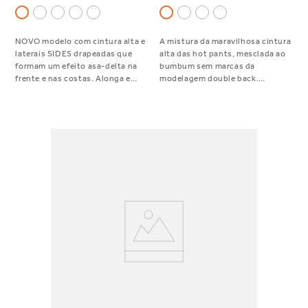
NOVO modelo com cintura alta e
A mistura da maravilhosa cintura
laterais SIDES drapeadas que
alta das hot pants, mesclada ao
formam um efeito asa-delta na
bumbum sem marcas da
frente e nas costas. Alonga e
modelagem double back.
valoriza o corpo, sem marcas nas
Bumbum mais cavado, com uma
laterais. Aposte alto nessa peça!
cintura mais alta = perfeição! A
mais pedida entre as
fashionistas!