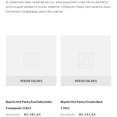
A cobertura mais vendida da Liz, essa peça tem o equilíbrio perfeito
entre super cavado e muito coberto. O Biquíni Sides tem laterais mais
estreitas e drapeadas para não marcar.
VER DETALHES
VER DETALHES
Biquíni Hot Panty Asa Delta Sides
Biquíni Hot Panty Double Back
Estampado 15823
17822
R$
185
,
43
R$
143
,
43
R$
264
,
90
R$
204
,
90