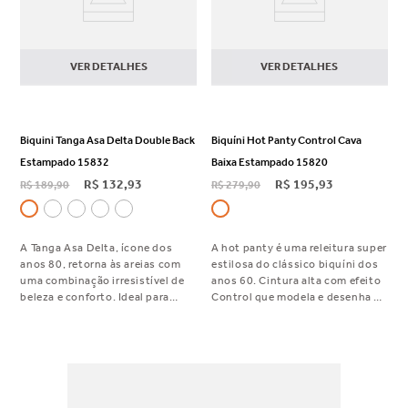
VER DETALHES
VER DETALHES
Biquini Tanga Asa Delta Double Back
Biquíni Hot Panty Control Cava
Estampado 15832
Baixa Estampado 15820
R$
132
,
93
R$
195
,
93
R$
189
,
90
R$
279
,
90
A Tanga Asa Delta, ícone dos
A hot panty é uma releitura super
anos 80, retorna às areias com
estilosa do clássico biquíni dos
uma combinação irresistível de
anos 60. Cintura alta com efeito
beleza e conforto. Ideal para
Control que modela e desenha o
quem gosta do bumbum mais
quadril.
cavado, sem ser um fio dental.
Com bumbum Double Back, essa
peça não marca nem divide o
bumbum deixando a silhueta
com efeito elegante.