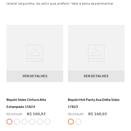
lateral larguinha, do jeito que preferir. Vale a pena experimentar.
VER DETALHES
VER DETALHES
Biquíni Sides Cintura Alta
Biquíni Hot Panty Asa Delta Sides
Estampado 15824
17823
R$
160
,
93
R$
160
,
93
R$
229
,
90
R$
229
,
90