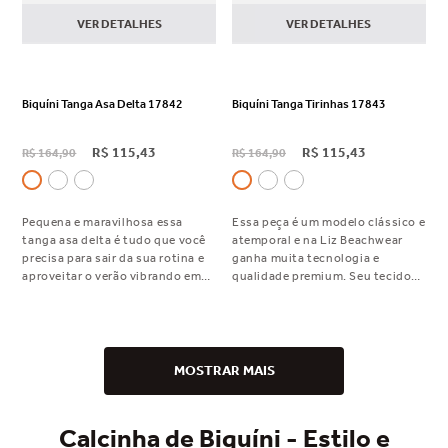
VER DETALHES
VER DETALHES
Biquíni Tanga Asa Delta 17842
Biquíni Tanga Tirinhas 17843
R$
115
,
43
R$
115
,
43
R$
164
,
90
R$
164
,
90
Pequena e maravilhosa essa
Essa peça é um modelo clássico e
tanga asa delta é tudo que você
atemporal e na Liz Beachwear
precisa para sair da sua rotina e
ganha muita tecnologia e
aproveitar o verão vibrando em
qualidade premium. Seu tecido
beleza.
jacquard deixa a tanguinha ainda
mais charmosa e o bumbum
double back, deixa a silhueta
maravilhosa!
MOSTRAR MAIS
Calcinha de Biquíni - Estilo e