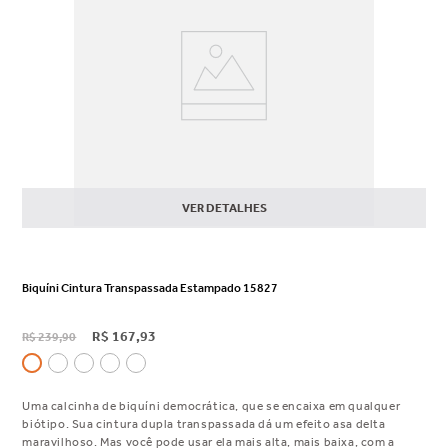
VER DETALHES
Biquíni Cintura Transpassada Estampado 15827
R$
167
,
93
R$
239
,
90
Uma calcinha de biquíni democrática, que se encaixa em qualquer
biótipo. Sua cintura dupla transpassada dá um efeito asa delta
maravilhoso. Mas você pode usar ela mais alta, mais baixa, com a