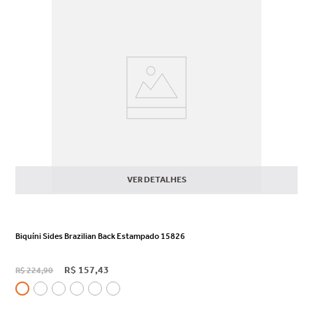
VER DETALHES
Biquíni Sides Brazilian Back Estampado 15826
R$
157
,
43
R$
224
,
90