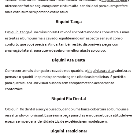
oferece conforto e segurança com cintura alta, sendo ideal para quem prefere
mais estrutura sem perder o estilo atual.
Biquíni Tanga
O
biquíni tanga
é um clássico! Na Liz você encontra modelos com laterais mais
estreitas e bumbum mais cavado, equilibrando um aspecto sensual com o
conforto que você precisa. Ainda, também estão disponíveis peças com
amarração lateral, para quem deseja um melhor ajuste ao corpo.
Biquíni Asa Delta
Com recorte mais alongado e cavado nos quadris, o
biquíni asa delta
valoriza as
pernas e o quadril. Inspirado por modelagens clássicas brasileiras, é perfeito
para quem busca um visual ousado sem comprometer o acabamento
confortável.
Biquíni Fio Dental
O
biquíni fio dental
é sexy e ousado, dando uma baixa cobertura ao bumbum e
ressaltando-o no visual. Essa é uma peça para dias em que se busca atitude leve
e sexy, sem perder a identidade Liz de excelência em modelagem.
Biquíni Tradicional