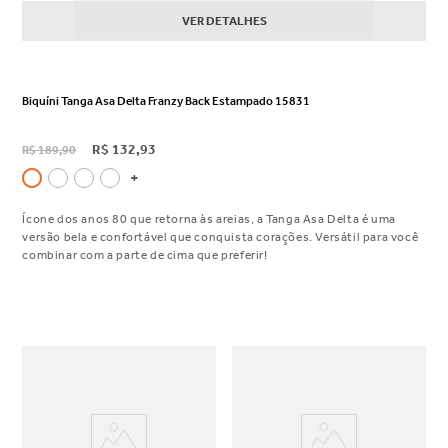
VER DETALHES
Biquíni Tanga Asa Delta Franzy Back Estampado 15831
R$
132
,
93
R$
189
,
90
Ícone dos anos 80 que retorna às areias, a Tanga Asa Delta é uma
versão bela e confortável que conquista corações. Versátil para você
combinar com a parte de cima que preferir!