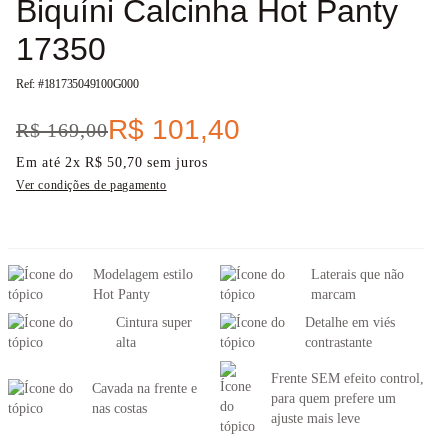
Biquíni Calcinha Hot Panty
17350
Ref: #
181735049100G000
R$
101
,
40
R$
169
,
00
Em até
2
x
R$
50
,
70
sem juros
Ver condições de pagamento
Modelagem estilo
Laterais que não
Hot Panty
marcam
Cintura super
Detalhe em viés
alta
contrastante
Frente SEM efeito control,
Cavada na frente e
para quem prefere um
nas costas
ajuste mais leve