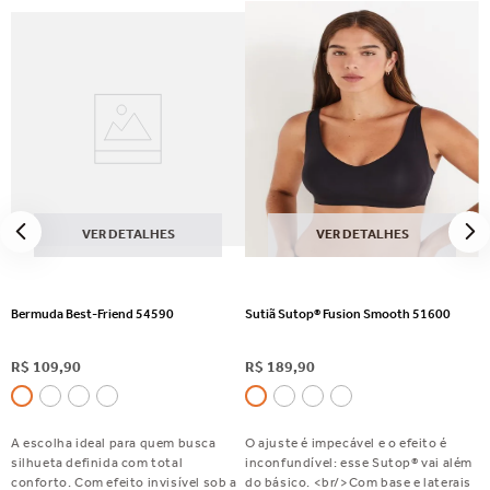
VER DETALHES
VER DETALHES
Bermuda Best-Friend 54590
Sutiã Sutop® Fusion Smooth 51600
R$
109
,
90
R$
189
,
90
A escolha ideal para quem busca
O ajuste é impecável e o efeito é
silhueta definida com total
inconfundível: esse Sutop® vai além
conforto. Com efeito invisível sob a
do básico. <br/>Com base e laterais