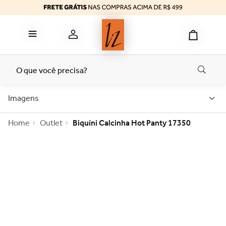
reducer
6
º
calcinha algodão
7
º
top
8
º
tomara caia
9
º
O que você precisa?
bermuda
10
º
Imagens
Outlet
Biquíni Calcinha Hot Panty 17350