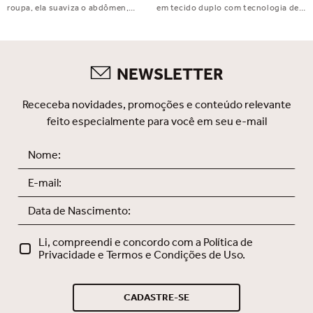
roupa, ela suaviza o abdômen,
em tecido duplo com tecnologia de
disfarça flacidez e celulite e valoriza
fusão, bojo fixo que valoriza a forma,
o bumbum. Perfeita para usar com
alças largas e reguláveis para mais
saias, vestidos e calças justas.
conforto e um fecho embutido com
Indispensável no seu dia a dia!
acabamento elegante. Sutop®
NEWSLETTER
Fusion Smooth: exclusivo,
sofisticado e feito para você se
sentir incrível.
Receceba novidades, promoções e conteúdo relevante
feito especialmente para você em seu e-mail
Li, compreendi e concordo com a Política de
Privacidade e Termos e Condições de Uso.
CADASTRE-SE